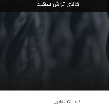
کالای تراش سهند
خانه
/
YG
/ قلاویز