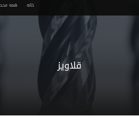
خانه
همه محص
قلاویز